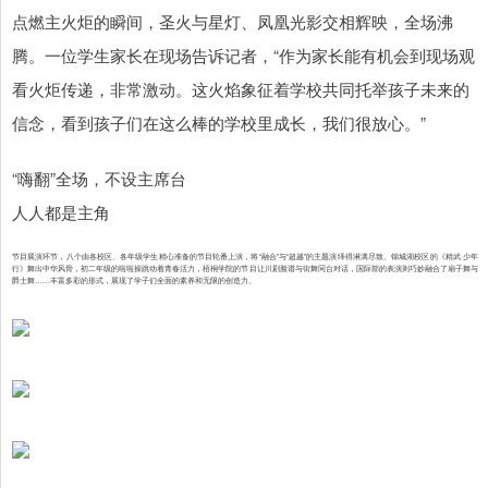
点燃主火炬的瞬间，圣火与星灯、凤凰光影交相辉映，全场沸
腾。一位学生家长在现场告诉记者，“作为家长能有机会到现场观
看火炬传递，非常激动。这火焰象征着学校共同托举孩子未来的
信念，看到孩子们在这么棒的学校里成长，我们很放心。”
“嗨翻”全场，不设主席台
人人都是主角
节目展演环节，八个由各校区、各年级学生精心准备的节目轮番上演，将“融合”与“超越”的主题演绎得淋漓尽致。锦城湖校区的《精武·少年
行》舞出中华风骨，初二年级的啦啦操跳动着青春活力，梧桐学院的节目让川剧脸谱与街舞同台对话，国际部的表演则巧妙融合了扇子舞与
爵士舞……丰富多彩的形式，展现了学子们全面的素养和无限的创造力。