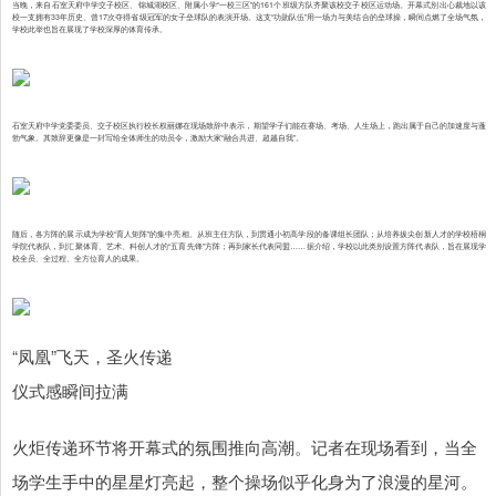
当晚，来自石室天府中学交子校区、锦城湖校区、附属小学“一校三区”的161个班级方队齐聚该校交子校区运动场。开幕式别出心裁地以该
校一支拥有33年历史、曾17次夺得省级冠军的女子垒球队的表演开场。这支“功勋队伍”用一场力与美结合的垒球操，瞬间点燃了全场气氛，
学校此举也旨在展现了学校深厚的体育传承。
石室天府中学党委委员、交子校区执行校长权丽娜在现场致辞中表示，期望学子们能在赛场、考场、人生场上，跑出属于自己的加速度与蓬
勃气象。其致辞更像是一封写给全体师生的动员令，激励大家“融合共进、超越自我”。
随后，各方阵的展示成为学校“育人矩阵”的集中亮相。从班主任方队，到贯通小初高学段的备课组长团队；从培养拔尖创新人才的学校梧桐
学院代表队，到汇聚体育、艺术、科创人才的“五育先锋”方阵；再到家长代表同盟……据介绍，学校以此类别设置方阵代表队，旨在展现学
校全员、全过程、全方位育人的成果。
“凤凰”飞天，圣火传递
仪式感瞬间拉满
火炬传递环节将开幕式的氛围推向高潮。记者在现场看到，当全
场学生手中的星星灯亮起，整个操场似乎化身为了浪漫的星河。