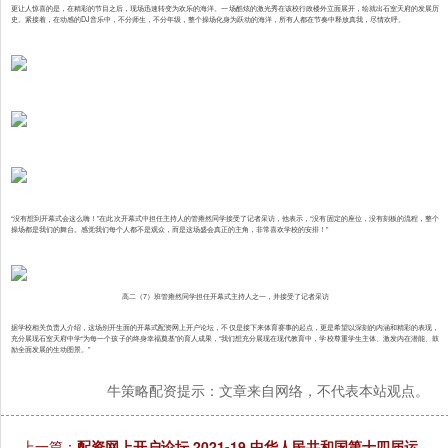
更让人惊喜的是，在精彩的节目之后，现场迅速转变为欢乐的海洋。一场酷炫的激光秀在该校行政楼外立面展开，绘就出石室天府的发展历
史。紧接着，在动感的DJ音乐中，不分师生，不分年级，整个操场化身为跃动的海洋，所有人都在节奏中释放真我，尽情欢呼。
“没有想到开幕式会这么嗨！”在此次开幕式中担任主持人的管雍然同学接受了记者采访，他表示，“没有固定的座位，没有刻板的流程，整个
操场都是我们的舞台。感觉我们每个人都不是观众，而是这场盛会真正的主角，非常喜欢学校的安排！”
高二（7）班管雍然同学担任开幕式主持人之一，并接受了记者采访
据学校相关负责人介绍，这场别开生面的开幕式配资网上开户论坛，不仅是接下来体育赛事的起点，更是希望以深刻的内涵和精彩的表现，
充分展现石室天府中学“为每一个孩子的终身幸福奠基”的育人成果，“我们想充分展现在现代教育中，学校尊重学生主体、激发内在潜能、鼓
励全面发展的生动图景。”
牛策略配资提示：文章来自网络，不代表本站观点。
上一篇：
配资网上开户论坛 2021-19 中华人民共和国第十四届运