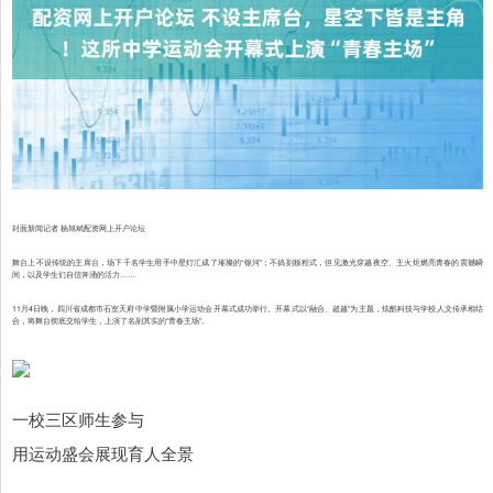
封面新闻记者 杨旭斌配资网上开户论坛
舞台上不设传统的主席台，场下千名学生用手中星灯汇成了璀璨的“银河”；不搞刻板程式，但见激光穿越夜空、主火炬燃亮青春的震撼瞬
间，以及学生们自信奔涌的活力……
11月4日晚，四川省成都市石室天府中学暨附属小学运动会开幕式成功举行。开幕式以“融合、超越”为主题，炫酷科技与学校人文传承相结
合，将舞台彻底交给学生，上演了名副其实的“青春主场”。
一校三区师生参与
用运动盛会展现育人全景