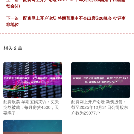
动会(J)
下一篇：
配资网上开户论坛 特朗普重申不会出席G20峰会 批评南
非地位
相关文章
配资股票 孕期宝妈哭诉：丈夫
配资网上开户论坛 新筑股份：
突然被裁，每月房贷4500，天
截至2025年12月31日公司股东
要塌了！
户数为29077户