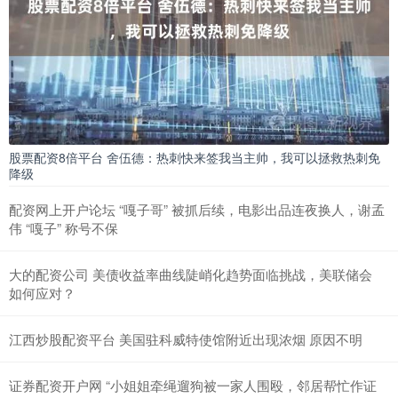
股票配资8倍平台 舍伍德：热刺快来签我当主帅，我可以拯救热刺免
降级
配资网上开户论坛 “嘎子哥” 被抓后续，电影出品连夜换人，谢孟
伟 “嘎子” 称号不保
大的配资公司 美债收益率曲线陡峭化趋势面临挑战，美联储会
如何应对？
江西炒股配资平台 美国驻科威特使馆附近出现浓烟 原因不明
证券配资开户网 “小姐姐牵绳遛狗被一家人围殴，邻居帮忙作证