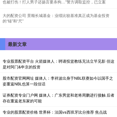
也被打伤！打人男子还扬言要杀狗…”警方调取监控，已立案
大的配资公司 景顺长城基金：业绩比较基准真正成为基金投资
的“锚”和“尺”
最新文章
专业股票配资平台 火箭媒体人：聘请投篮教练无法立竿见影 但这
是对阿门&申京的投资
股市配资官网网址 媒体人：李祥波出身于NBL联赛如今以国手之
姿重返NBL也算一段佳话
证券配资专业门户网 媒体人：广东男篮和老将周鹏进行接触 后者
存在重返老东家的可能
专业的股票配资价格 世界杯：法国vs西班牙比分推荐 焦点战