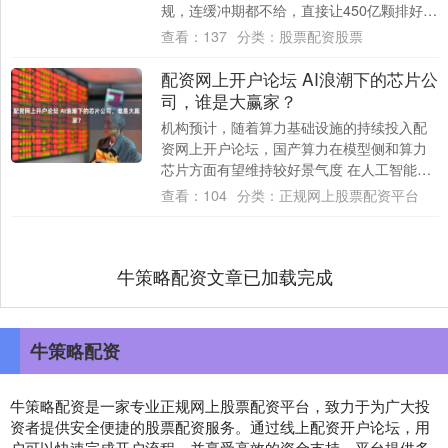
规，连缓冲期都不给，直接让450亿颗排好队
等着量产交付的芯片全卡在半路，动都动不
查看：
137
分类：
股票配资股票
了。....
配资网上开户论坛 AI浪潮下的芯片公
司，谁是大赢家？
机构预计，随着算力基础设施的持续投入配
资网上开户论坛，国产算力在模型侧和算力
芯片方面有望维持较好景气度 在人工智能需
求增长、国产替代加速等因素叠加影响下，A
查看：
104
分类：
正规网上股票配资平台
股芯....
牛策略配资文章已加载完成
牛策略配资
牛策略配资是一家专业正规网上股票配资平台，致力于为广大投
资者提供安全便捷的股票配资服务。通过线上配资开户论坛，用
户可以快速完成开户流程，并享受高效的资金支持。平台提供多