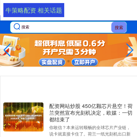
牛策略配资 相关话题
搜索
配资网站炒股 450亿颗芯片悬空！荷
兰突然宣布光刻机决定，欧媒：一切
都结束了
你敢信？本来运转顺畅的全球芯片产业链，
说卡就直接卡住了。荷兰一纸光刻机出口新